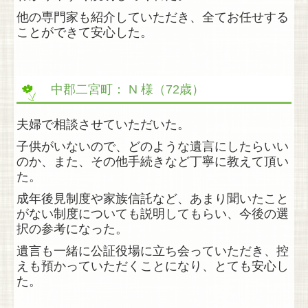
相談会・セミナー
他の専門家も紹介していただき、全てお任せする
ことができて安心した。
無料相談会
各種セミナー
中郡二宮町： N 様（72歳）
お客さまの声
夫婦で相談させていただいた。
お知らせ
子供がいないので、どのような遺言にしたらいい
会社概要
のか、
また、その他手続きなど丁寧に教えて頂い
た。
ケアロハについて
成年後見制度や家族信託など、あまり聞いたこと
がない制度についても説明してもらい、今後の選
代表者より
択の参考になった。
グループスタッフ紹介
遺言も一緒に公証役場に立ち会っていただき、控
えも預かっていただくことになり、とても安心し
アクセス
た。
個人情報保護方針