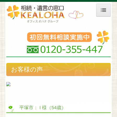
ホーム
相続対策等
生前対策・贈与
⇒ 生前贈与
お客様の声
⇒ 相続（税）対策
家族信託
成年後見
遺言書作成
平塚市： I 様（54歳）
財産承継