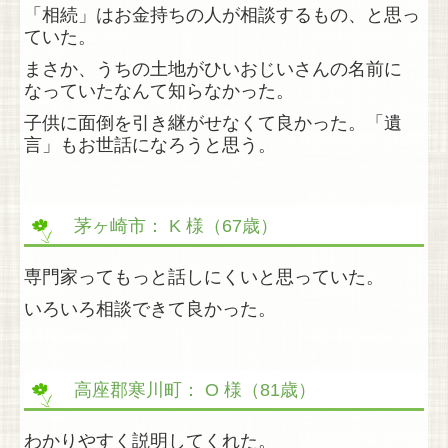
「相続」はお金持ちの人が相談するもの、と思っ
相続手続きサポート
ていた。
まさか、うちの土地がひいおじいさんの名前に
相続税申告等
なっていたなんて知らなかった。
⇒ 相続税申告
子供に面倒を引き継がせなくて良かった。「遺
言」もお世話になろうと思う。
⇒ 相続税のシミュレーション
⇒ 相続税の申告後
茅ヶ崎市： K 様（67歳）
⇒ 相続関連税制情報
専門家ってもっと話しにくいと思っていた。
料金表
いろいろ相談できて良かった。
その他の業務
ハワイの散骨
高座郡寒川町： O 様（81歳）
ライフプランのおはなし
わかりやすく説明してくれた。