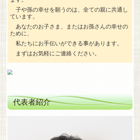
相続手続きサポート
子や孫の幸せを願うのは、全ての親に共通し
ています。
相続税申告等
あなたのお子さま、またはお孫さんの幸せの
ために、
⇒ 相続税申告
私たちにお手伝いができる事があります。
⇒ 相続税のシミュレーション
まずはお気軽にご連絡ください。
⇒ 相続税の申告後
⇒ 相続関連税制情報
料金表
代表者紹介
その他の業務
ハワイの散骨
ライフプランのおはなし