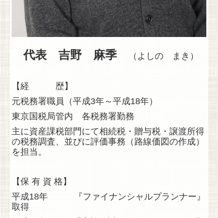
お問い合わせ
LINK
代表 吉野 麻季
（よしの まき）
【経 歴】
元税務署職員（平成3年～平成18年）
東京国税局管内 各税務署勤務
主に資産課税部門にて相続税・贈与税・譲渡所得
の税務調査、並びに評価事務（路線価図の作成）
を担当。
【保 有 資 格】
平成18年 『ファイナンシャルプランナー』
取得