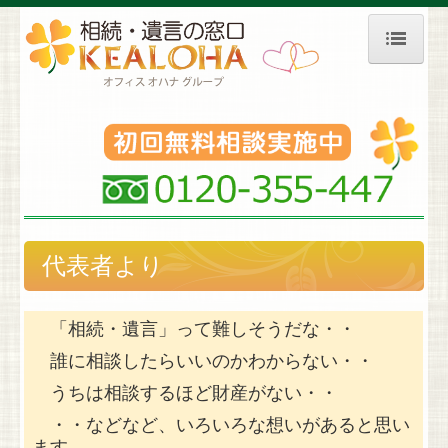
ホーム
相続対策等
生前対策・贈与
⇒ 生前贈与
代表者より
⇒ 相続（税）対策
家族信託
「相続・遺言」って難しそうだな・・
成年後見
誰に相談したらいいのかわからない・・
遺言書作成
うちは相談するほど財産がない・・
・・などなど、いろいろな想いがあると思い
財産承継
ます。