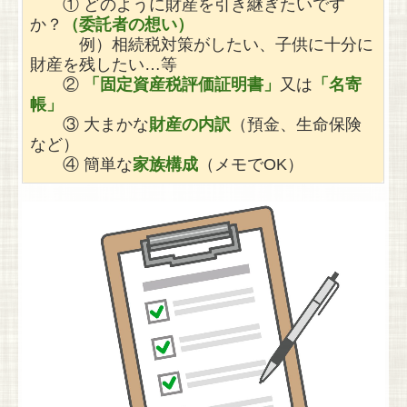
① どのように財産を引き継ぎたいです
か？
（委託者の想い）
例）相続税対策がしたい、子供に十分に
財産を残したい…等
②
「固定資産税評価証明書」
又は
「名寄
帳」
③ 大まかな
財産の内訳
（預金、生命保険
など）
④ 簡単な
家族構成
（メモでOK）