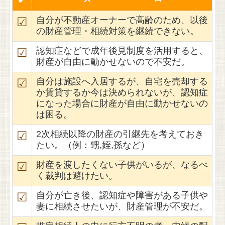
☑
自分が不動産オーナーで高齢のため、以後
の財産管理・相続対策を継続できない。
☑
認知症などで成年後見制度を活用すると、
財産が自由に動かせないので不安だ。
☑
自分は施設へ入居するが、自宅を売却する
か賃貸するか今は決められないが、認知症
になった場合に財産が自由に動かせないの
は困る。
☑
2次相続以降の財産の引継先を考えておき
たい。
（例：甥,姪,孫など）
☑
財産を渡したくない子供がいるが、なるべ
く裁判は避けたい。
☑
自分が亡き後、認知症や障害がある子供や
妻に相続させたいが、財産管理が不安だ。