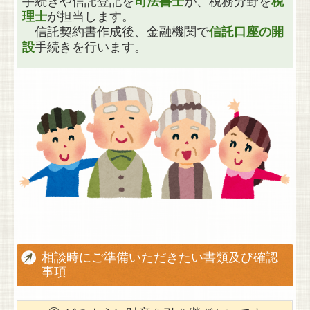
手続きや信託登記を
司法書士
が、
税務分野を
税
理士
が担当します。
信託契約書作成後、金融機関で
信託口座の開
設
手続きを行います。
相談時にご準備いただきたい書類及び確認
事項