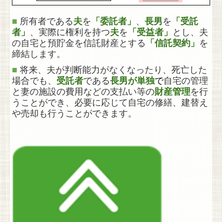
■
所有者である
夫
を
「委託者」
、
長男
を
「受託
者」
、実際に権利を持つ
夫
を
「受益者」
とし、夫
の自宅と預貯金を信託財産とする
「信託契約」
を
締結します。
■
将来、夫が判断能力がなくなったり、死亡した
場合でも、
受託者
である
長男が単独
で
自宅の管理
と妻の施設の費用などの支払い等の
財産管理
を行
うことができ、必要に応じて自宅の修繕、建替え
や売却も行うことができます。