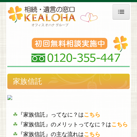
ホーム
相続対策等
生前対策・贈与
⇒ 生前贈与
家族信託
⇒ 相続（税）対策
家族信託
成年後見
☘
『家族信託』ってなに？
は
こちら
遺言書作成
☘
『家族信託』のメリットってなに？
は
こちら
財産承継
☘
『家族信託』の主な流れ
は
こちら