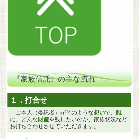
『家族信託』の主な流れ
１．打合せ
ご本人（委託者）がどのような
想い
で、
誰
に、どんな
財産
を残したいのか、
家族状況など
お打ち合わせさせていただきます。