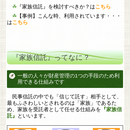
☘
『家族信託』を検討すべきか？
は
こちら
相続手続きサポート
☘
【事例】こんな時、利用されています・・・
相続税申告等
は
こちら
⇒ 相続税申告
⇒ 相続税のシミュレーション
『家族信託』ってなに？
⇒ 相続税の申告後
⇒ 相続関連税制情報
一般の人々が財産管理の1つの手段のため利
用できる仕組みです
料金表
その他の業務
民事信託の中でも「信じて託す」相手として、
最もふさわしいとされるのは「家族」であるた
ハワイの散骨
め、家族を受託者として任せる仕組みを
『家族信
託』
といいます。
ライフプランのおはなし