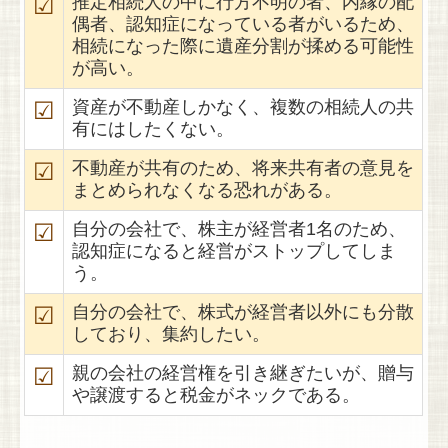
☑
推定相続人の中に行方不明の者、内縁の配
偶者、認知症になっている者がいるため、
相続になった際に遺産分割が揉める可能性
が高い。
☑
資産が不動産しかなく、複数の相続人の共
有にはしたくない。
☑
不動産が共有のため、将来共有者の意見を
まとめられなくなる恐れがある。
☑
自分の会社で、株主が経営者1名のため、
認知症になると経営がストップしてしま
う。
☑
自分の会社で、株式が経営者以外にも分散
しており、集約したい。
☑
親の会社の経営権を引き継ぎたいが、贈与
や譲渡すると税金がネックである。