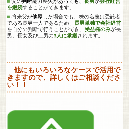
■
父の
判断能力喪失があっても
、
長男
が
会社経営
を継続
することができます。
■
将来父
が他界した
場合でも、株の名義は受託者
である長男一人であるため、
長男単独で会社経営
を自分の判断で行うことができ、
受益権のみ
が長
男、長女及び二男の
3人に承継
されます。
他
にもいろいろなケースで活用で
きますので
、詳しくはご相談くださ
い！！