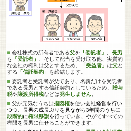
■
会社株式の所有者である
父
を
「委託者」
、
長男
を
「受託者」
、そして配当を受け取る他、実質的
な会社の権利は父とするため、
「受益者」
は
父
と
する
「信託契約」
を締結します。
■
委託者と受託者が父であり、名義だけを受託者
である長男とする信託契約としているため、
贈与
税
や
譲渡所得税
などは
発生しません
。
■
父が元気なうちは
指図権
を使い会社経営を行い
つつ、長男の成長ぶりを見ながら3年間のうちに
段階的
に
権限移譲
を
行っていき、やがてすべての
権限を長男に任せることができます。